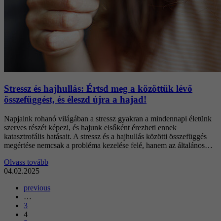
Stressz és hajhullás: Értsd meg a közöttük lévő
összefüggést, és éleszd újra a hajad!
Napjaink rohanó világában a stressz gyakran a mindennapi életünk
szerves részét képezi, és hajunk elsőként érezheti ennek
katasztrofális hatásait. A stressz és a hajhullás közötti összefüggés
megértése nemcsak a probléma kezelése felé, hanem az általános…
Olvass tovább
04.02.2025
previous
…
3
4