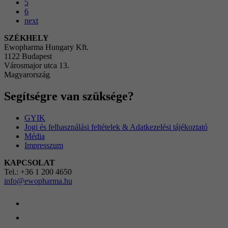
5
6
next
SZÉKHELY
Ewopharma Hungary Kft.
1122 Budapest
Városmajor utca 13.
Magyarország
Segítségre van szüksége?
GYIK
Jogi és felhasználási feltételek & Adatkezelési tájékoztató
Média
Impresszum
KAPCSOLAT
Tel.: +36 1 200 4650
info@ewopharma.hu