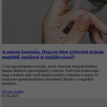
A szépség koronája. Hogyan lehet gyönyörű hajunk
megfelelő ápolással és táplálkozással?
A haj egyediségünk koronája, amely nemcsak megjelenésünket,
hanem általános egészségünket is tükrözi. Ezért kulcsfontosságú,
hogy a testünk teljes körű ápolása mellett a hajunkat is alapos és
rendszeres gondoskodásban részesítsük! Minden a megfelelő
termékek…
Olvass tovább
01.04.2025