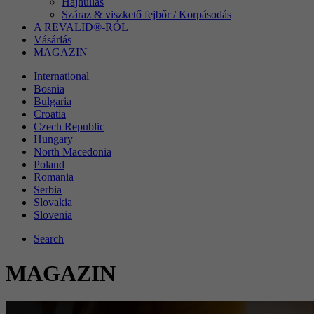
Hajhullás
beállításokat. Többek között egy
Száraz & viszkető fejbőr / Korpásodás
Cél
véletlenszerűen generált azonosítót az Ön által
A REVALID®-RÓL
elvégzett beállítások múltbeli tárolására, ha a
Vásárlás
weboldal üzemeltetője ezt beállította.
MAGAZIN
International
Bosnia
Bulgaria
Croatia
Czech Republic
Hungary
North Macedonia
Poland
Romania
Serbia
Slovakia
Slovenia
Search
MAGAZIN