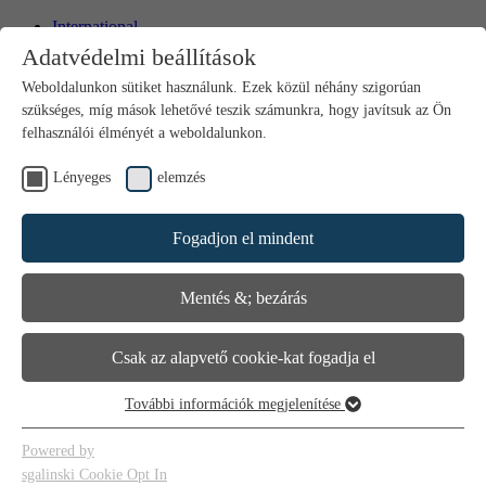
International
Bosnia
Adatvédelmi beállítások
Bulgaria
Croatia
Weboldalunkon sütiket használunk. Ezek közül néhány szigorúan
Czech Republic
szükséges, míg mások lehetővé teszik számunkra, hogy javítsuk az Ön
Hungary
felhasználói élményét a weboldalunkon.
North Macedonia
Poland
Lényeges
elemzés
Romania
Serbia
Slovakia
Fogadjon el mindent
Slovenia
Kapcsolat
Média
Mentés &; bezárás
Csak az alapvető cookie-kat fogadja el
További információk megjelenítése
Lényeges
Az alapvető cookie-k a weboldal alapvető funkcióihoz szükségesek.
Powered by
Ez biztosítja a weboldal megfelelő működését.
sgalinski Cookie Opt In