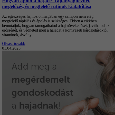
Hogyan ápold a hajad? Tápanyagbevitel,
megelőzés, és megfelelő rutinok kialakítása
Az egészséges hajhoz önmagában egy sampon nem elég –
megfelelő táplálás és ápolás is szükséges. Ebben a cikkben
bemutatjuk, hogyan támogathatod a haj növekedését, javíthatod az
erősségét, és védheted meg a hajadat a környezeti károsodásoktól
vitaminok, ásványi…
Olvass tovább
01.04.2025