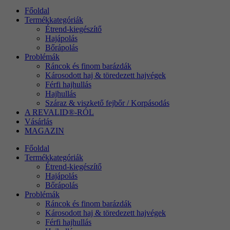
Főoldal
Termékkategóriák
Étrend-kiegészítő
e
Hajápolás
A 
Bőrápolás
gy
Problémák
Ráncok és finom barázdák
Károsodott haj & töredezett hajvégek
Férfi hajhullás
Hajhullás
Száraz & viszkető fejbőr / Korpásodás
A REVALID®-RÓL
Vásárlás
MAGAZIN
Főoldal
Termékkategóriák
Étrend-kiegészítő
Hajápolás
Bőrápolás
Problémák
Ráncok és finom barázdák
Károsodott haj & töredezett hajvégek
Férfi hajhullás