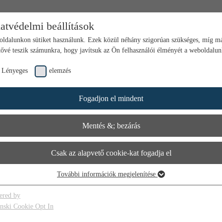
atvédelmi beállítások
ldalunkon sütiket használunk. Ezek közül néhány szigorúan szükséges, míg m
tővé teszik számunkra, hogy javítsuk az Ön felhasználói élményét a weboldalu
Lényeges
elemzés
Fogadjon el mindent
Mentés &; bezárás
Csak az alapvető cookie-kat fogadja el
További információk megjelenítése
ényeges
 alapvető cookie-k a weboldal alapvető funkcióihoz szükségesek. Ez biztosítja 
ered by
boldal megfelelő működését.
inski Cookie Opt In