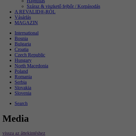
Hajhullás
Száraz & viszkető fejbőr / Korpásodás
A REVALID®-RÓL
Vásárlás
MAGAZIN
International
Bosnia
Bulgaria
Croatia
Czech Republic
Hungary
North Macedonia
Poland
Romania
Serbia
Slovakia
Slovenia
Search
Media
vissza az áttekintéshez