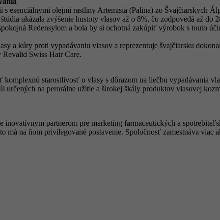
vania
senciálnymi olejmi rastliny Artemisia (Palina) zo Švajčiarskych Álp v
ká štúdia ukázala zvýšenie hustoty vlasov až o 8%, čo zodpovedá až d
spokojná Redensylom a bola by si ochotná zakúpiť výrobok s touto úč
lasy a kúry proti vypadávaniu vlasov a reprezentuje švajčiarsku dokonal
 Revalid Swiss Hair Care.
komplexnú starostlivosť o vlasy s dôrazom na liečbu vypadávania vlaso
úl určených na perorálne užitie a širokej škály produktov vlasovej koz
e inovatívnym partnerom pre marketing farmaceutických a spotrebite
reto má na ňom privilegované postavenie. Spoločnosť zamestnáva viac 