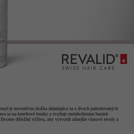
nsyl je inovatívna zložka skladajúca sa z dvoch patentovaných
iava sa na kmeňové bunky a zvyšuje metabolizmus buniek
votne dôležitú výživu, aby vytvorili silnejšie vlasové stvoly a