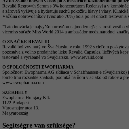
Až do 28.000 nových vlasov po 3 mesiacoch každodenného použí
Revalid Regrowth Serum s 3% koncentrátom Redensyl a v kombinácii s e
a zároveň vyživuje a hydratuje suchú pokožku hlavy i vlasy. Klinic
Väčšina dobrovoľníkov (viac ako 70%) bola po 84 dňoch testovania 
"Táto inovácia je najvyššou úrovňou najmodernejšej starostlivosti o v
vicemiss súťaže Miss World 2014 a ambasádor medzinárodnej značky
O ZNAČKE REVALID
Revalid bol vyvinutý vo Švajčiarsku v roku 1992 s cieľom poskytovať 
pozostáva z voľno predajného lieku Revalid Capsules, liečivých kaps
testované a vyrábané vo Švajčiarsku. www.revalid.com
O SPOLOČNOSTI EWOPHARMA
Spoločnosť Ewopharma AG sídliaca v Schaffhausen-e (Švajčiarsko) j
tomto trhu rozsiahle znalosti, podniká na ňom viac ako 60 rokov a p
www.ewopharma.com
SZÉKHELY
Ewopharma Hungary Kft.
1122 Budapest
Városmajor utca 13.
Magyarország
Segítségre van szüksége?