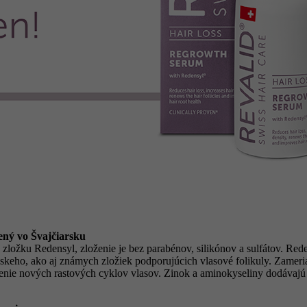
ený vo Švajčiarsku
ožku Redensyl, zloženie je bez parabénov, silikónov a sulfátov. Rede
keho, ako aj známych zložiek podporujúcich vlasové folikuly. Zamer
enie nových rastových cyklov vlasov. Zinok a aminokyseliny dodávajú ži