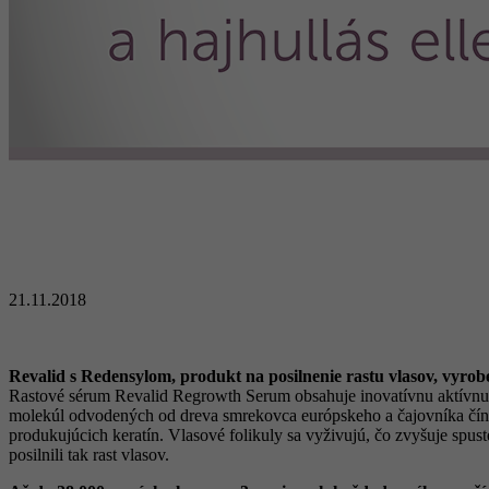
21.11.2018
Revalid s Redensylom, produkt na posilnenie rastu vlasov, vyrob
Rastové sérum Revalid Regrowth Serum obsahuje inovatívnu aktívnu zl
molekúl odvodených od dreva smrekovca európskeho a čajovníka číns
produkujúcich keratín. Vlasové folikuly sa vyživujú, čo zvyšuje spust
posilnili tak rast vlasov.