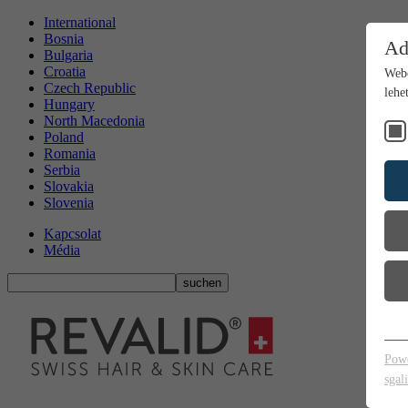
International
Bosnia
Ad
Bulgaria
Croatia
Webo
Czech Republic
lehe
Hungary
North Macedonia
Poland
Romania
Serbia
Slovakia
Slovenia
Kapcsolat
Média
L
Az
Pow
we
sgal