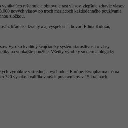
ynikajúco reštartuje a obnovuje rast vlasov, zlepšuje zdravie vlasov
o 28.000 nových vlasov po troch mesiacoch každodenného používania.
innou zložkou.
osť z hľadiska kvality a aj vyspelosti", hovorí Edina Kulcsár,
v. Vysoko kvalitný švajčiarsky systém starostlivosti o vlasy
metiky na vonkajšie použitie. Všetky výrobky sú dermatologicky
ľských výrobkov v strednej a východnej Európe. Ewopharma má na
ako 320 vysoko kvalifikovaných pracovníkov v 15 krajinách.