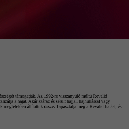
észségét támogatják. Az 1992-re visszanyúló múltú Revalid
izálja a hajat. Akár száraz és sérült hajjal, hajhullással vagy
 megfelelően állítottuk össze. Tapasztalja meg a Revalid-hatást, és