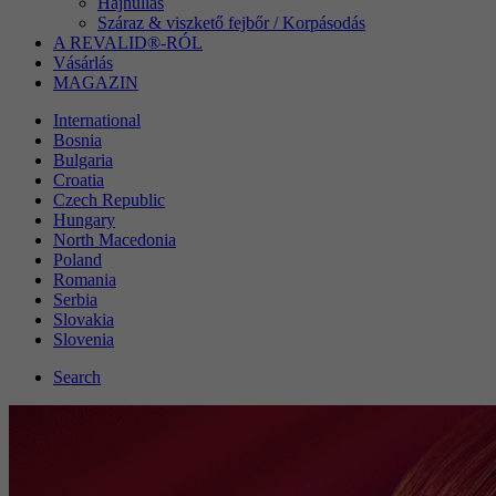
Hajhullás
Száraz & viszkető fejbőr / Korpásodás
A REVALID®-RÓL
Vásárlás
MAGAZIN
International
Bosnia
Bulgaria
Croatia
Czech Republic
Hungary
North Macedonia
Poland
Romania
Serbia
Slovakia
Slovenia
Search