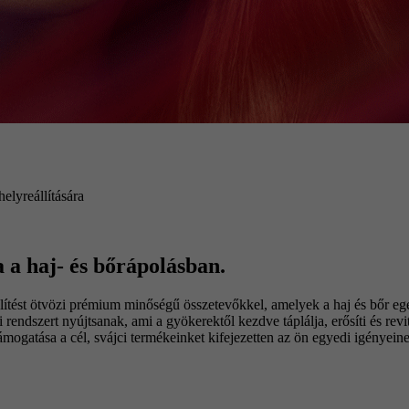
elyreállítására
 a haj- és bőrápolásban.
tést ötvözi prémium minőségű összetevőkkel, amelyek a haj és bőr eg
endszert nyújtsanak, ami a gyökerektől kezdve táplálja, erősíti és revital
gatása a cél, svájci termékeinket kifejezetten az ön egyedi igényeinek