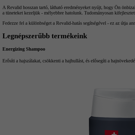
A Revalid hosszan tartó, látható eredményeket nyújt, hogy Ön önbiza
a tüneteket kezeljük - mélyebbre hatolunk. Tudományosan kifejlesztett ö
Fedezze fel a különbséget a Revalid-hatás segítségével - ez az útja
Legnépszerűbb termékeink
Energizing Shampoo
Erősíti a hajszálakat, csökkenti a hajhullást, és elősegíti a hajnöveke