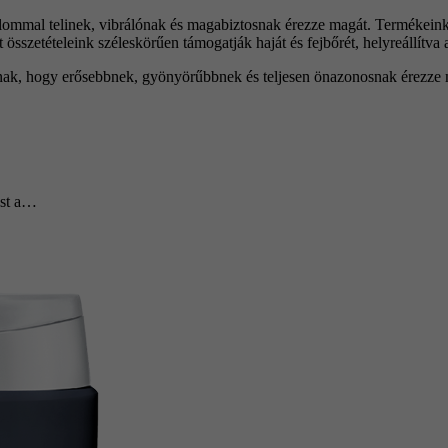
lommal telinek, vibrálónak és magabiztosnak érezze magát. Termékeink 
sszetételeink széleskörűen támogatják haját és fejbőrét, helyreállítva az
 annak, hogy erősebbnek, gyönyörűbbnek és teljesen önazonosnak érezze
dést a…