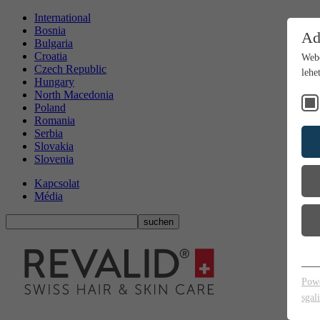
International
Bosnia
Ad
Bulgaria
Croatia
Webo
Czech Republic
lehe
Hungary
North Macedonia
Poland
Romania
Serbia
Slovakia
Slovenia
Kapcsolat
Média
L
Az
Pow
we
sgal