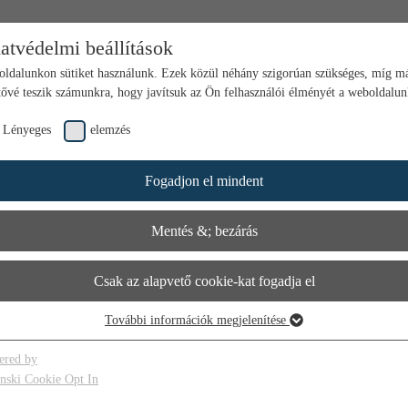
atvédelmi beállítások
ldalunkon sütiket használunk. Ezek közül néhány szigorúan szükséges, míg m
tővé teszik számunkra, hogy javítsuk az Ön felhasználói élményét a weboldalu
Lényeges
elemzés
Fogadjon el mindent
Mentés &; bezárás
Csak az alapvető cookie-kat fogadja el
További információk megjelenítése
ényeges
 alapvető cookie-k a weboldal alapvető funkcióihoz szükségesek. Ez biztosítja 
ered by
boldal megfelelő működését.
inski Cookie Opt In