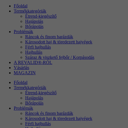
Főoldal
Termékkategóriák
Étrend-kiegészítő
e
Hajápolás
A 
Bőrápolás
gy
Problémák
Ráncok és finom barázdák
Károsodott haj & töredezett hajvégek
Férfi hajhullás
Hajhullás
Száraz & viszkető fejbőr / Korpásodás
A REVALID®-RÓL
Vásárlás
MAGAZIN
Főoldal
Termékkategóriák
Étrend-kiegészítő
Hajápolás
Bőrápolás
Problémák
Ráncok és finom barázdák
Károsodott haj & töredezett hajvégek
Férfi hajhullás