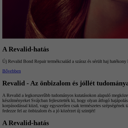
A Revalid-hatás
Új Revalid Bond Repair termékcsalád a száraz és sérült haj hatékony h
Bővebben
Revalid - Az önbizalom és jóllét tudománya
A Revalid a legkorszerűbb tudományos kutatásokon alapuló megközelí
készítményeket Svájcban fejlesztették ki, hogy olyan átfogó hajápolási r
korpásodással küzd, vagy egyszerűen csak természetes szépségének támo
fedezze fel az önbizalom és a jó közérzet új szintjét!
A Revalid-hatás