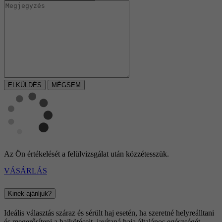
MÉGSEM
Az Ön értékelését a felülvizsgálat után közzétesszük.
VÁSÁRLÁS
Kinek ajánljuk?
Ideális választás száraz és sérült haj esetén, ha szeretné helyreálltani
és megerősíteni a hajkötéseit, javítaná haja általános egészségét,