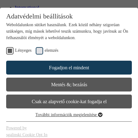
International
Bosnia
Adatvédelmi beállítások
Bulgaria
Croatia
Weboldalunkon sütiket használunk. Ezek közül néhány szigorúan
Czech Republic
szükséges, míg mások lehetővé teszik számunkra, hogy javítsuk az Ön
Hungary
felhasználói élményét a weboldalunkon.
North Macedonia
Poland
Lényeges
elemzés
Romania
Serbia
Slovakia
Fogadjon el mindent
Slovenia
Kapcsolat
Média
Mentés &; bezárás
Csak az alapvető cookie-kat fogadja el
További információk megjelenítése
Lényeges
Az alapvető cookie-k a weboldal alapvető funkcióihoz szükségesek.
Powered by
Ez biztosítja a weboldal megfelelő működését.
sgalinski Cookie Opt In