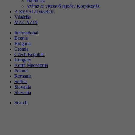
Hajhullás
beállításokat. Többek között egy
Száraz & viszkető fejbőr / Korpásodás
Cél
véletlenszerűen generált azonosítót az Ön által
A REVALID®-RÓL
elvégzett beállítások múltbeli tárolására, ha a
Vásárlás
weboldal üzemeltetője ezt beállította.
MAGAZIN
International
Bosnia
Bulgaria
Croatia
Czech Republic
Hungary
North Macedonia
Poland
Romania
Serbia
Slovakia
Slovenia
Search