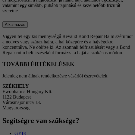
valamint egy simább, puhább tapintású és kezelhetőbb frizurát
szeretne.
Alkalmazás
Vigyen fel egy kis mennyiségű Revalid Bond Repair Balm szérumot
a nedves vagy száraz hajra, a haj közepére és a hajvégekre
koncentrálva. Ne öblítse ki. Az azonnali felfrissülésért vagy a Bond
Repair rutin befejezéseként formázza a haját a szokásos módon.
TOVÁBBI ÉRTÉKELÉSEK
Jelenleg nem állnak rendelkezésre vásárlói észrevételek.
SZÉKHELY
Ewopharma Hungary Kft.
1122 Budapest
Városmajor utca 13.
Magyarország
Segítségre van szüksége?
GYIK