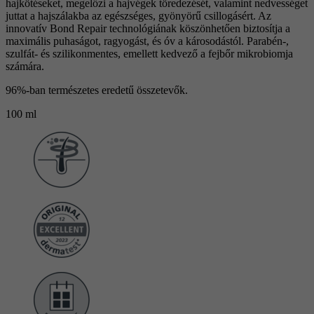
hajkötéseket, megelőzi a hajvégek töredezését, valamint nedvességet
juttat a hajszálakba az egészséges, gyönyörű csillogásért. Az
innovatív Bond Repair technológiának köszönhetően biztosítja a
maximális puhaságot, ragyogást, és óv a károsodástól. Parabén-,
szulfát- és szilikonmentes, emellett kedvező a fejbőr mikrobiomja
számára.
96%-ban természetes eredetű összetevők.
100 ml